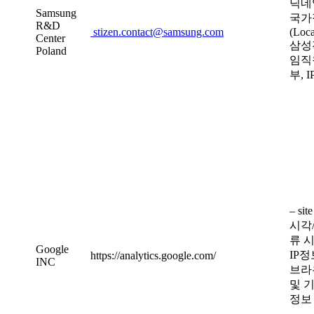
닉네
Samsung
국가
R&D
stizen.contact@samsung.com
(Loca
Center
삼성
Poland
임직
부, 
– si
시각/
류 시
Google
IP정
https://analytics.google.com/
INC
브라
및 
정보