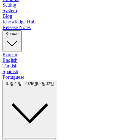
Setting
System
Blog
Knowledge Hub
Release Notes
Korean
Korean
English
Turkish
Spanish
Portuguese
최종수정: 2026년02월02일