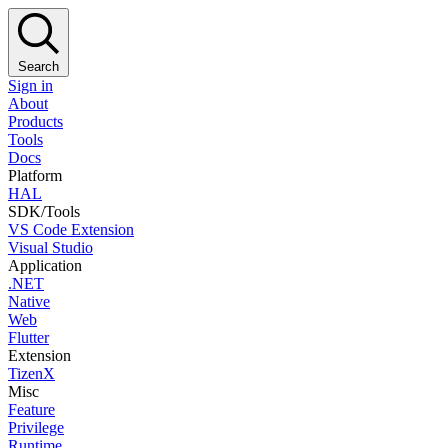
Search
Sign in
About
Products
Tools
Docs
Platform
HAL
SDK/Tools
VS Code Extension
Visual Studio
Application
.NET
Native
Web
Flutter
Extension
TizenX
Misc
Feature
Privilege
Runtime