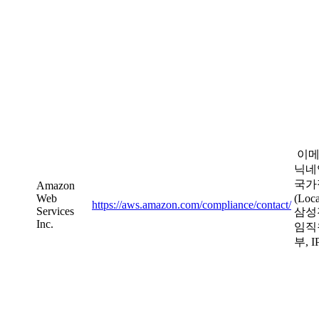
이메
닉네
국가
Amazon
Web
(Loca
https://aws.amazon.com/compliance/contact/
Services
삼성
Inc.
임직
부, 